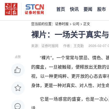
首页
快讯
要闻
股市
您当前的位置：
证券时报
>
公司
>
正文
裸片：一场关于真实与
来源：证券时报网
作者：王克勤
2026-02-07 
“裸片”，一个常常与禁忌、情色、
点赞
的魔盒，一旦被触碰，便释放出无数的
视，以一种更纯粹、更开放的心态去审视
身体，更是一种对真实、对人性、对生
它是一场感官的盛宴，也是一次心
话。