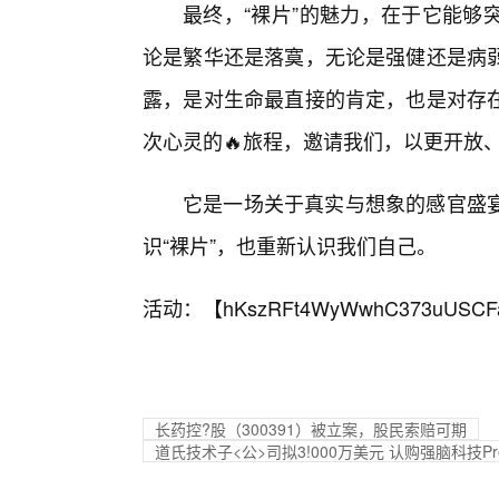
最终，“裸片”的魅力，在于它能够
论是繁华还是落寞，无论是强健还是病
露，是对生命最直接的肯定，也是对存
次心灵的🔥旅程，邀请我们，以更开放
它是一场关于真实与想象的感官盛
识“裸片”，也重新认识我们自己。
活动：【
hKszRFt4WyWwhC373uUSCF
长药控?股（300391）被立案，股民索赔可期
道氏技术子<公>司拟3!000万美元 认购强脑科技Pr